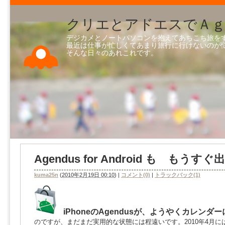
クリエとアドエスでＡｇ
デジカメとノートパソコンを抱えてあちこち旅を
最近は仕事が忙しくてあまり旅行に行けないのが
そんな日々のあれこれです。 ※コ
Agendus for Android も もうす
kuma25n
(
2010年2月19日 00:10
)
|
コメント(0)
|
トラックバック(1)
iPhoneのAgendusが、ようやくカレンダ
のですが、まだまだ実用的な状態には程遠いです。2010年4月にはD