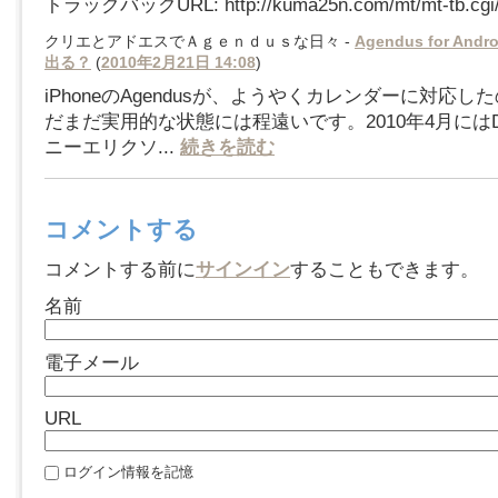
トラックバックURL: http://kuma25n.com/mt/mt-tb.cgi
クリエとアドエスでＡｇｅｎｄｕｓな日々 -
Agendus for An
出る？
(
2010年2月21日 14:08
)
iPhoneのAgendusが、ようやくカレンダーに対応
だまだ実用的な状態には程遠いです。2010年4月にはD
ニーエリクソ...
続きを読む
コメントする
コメントする前に
サインイン
することもできます。
名前
電子メール
URL
ログイン情報を記憶