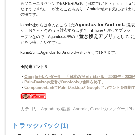
らソニーエリクソンの
EXPERIAx10
（日本では"Ｅｘｐｅｒｉａ"
だそうですね。）が出ることもあり、Android端末も気になり出
の頃です。
Agendus for Android
iambic社からは今のところまだ
の発表
が、おそらくそのうち対応するはず？ iPhoneと違ってプラッ
置き換えアプリ
ープンなので、Agendus本来の「
」として出
とを期待したいですね。
kuma25nはAgendus for Androidも追いかけてゆきます。
★関連エントリ
・
Googleカレンダー用、「日本の祝日」修正版 2000年～203
・
PalmDesktop復活でOutolookの使用を終了。
・
CompanionLinkでPalmDesktopとGoogleアカウントを
カテゴリ
:
Agendusの話題
,
Android
,
Googleカレンダー
,
iP
トラックバック(1)