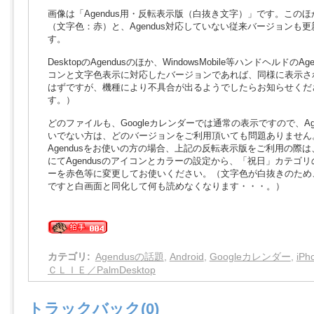
画像は「Agendus用・反転表示版（白抜き文字）」です。この
（文字色：赤）と、Agendus対応していない従来バージョンも
す。
DesktopのAgendusのほか、WindowsMobile等ハンドヘルドのAg
コンと文字色表示に対応したバージョンであれば、同様に表示さ
はずですが、機種により不具合が出るようでしたらお知らせくだ
す。）
どのファイルも、Googleカレンダーでは通常の表示ですので、Age
いでない方は、どのバージョンをご利用頂いても問題ありません
Agendusをお使いの方の場合、上記の反転表示版をご利用の際
にてAgendusのアイコンとカラーの設定から、「祝日」カテゴ
ーを赤色等に変更してお使いください。（文字色が白抜きのため
ですと白画面と同化して何も読めなくなります・・・。）
カテゴリ
:
Agendusの話題
,
Android
,
Googleカレンダー
,
iP
ＣＬＩＥ／PalmDesktop
トラックバック(0)