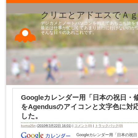
クリエとアドエスでＡｇ
デジカメとノートパソコンを抱えてあちこち旅を
最近は仕事が忙しくてあまり旅行に行けないのが
そんな日々のあれこれです。 ※コ
Googleカレンダー用「日本の祝日・
をAgendusのアイコンと文字色に対
した。
kuma25n
(
2010年3月22日 16:01
)
|
コメント(0)
|
トラックバック(0)
Googleカレンダー用「日本の祝